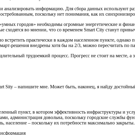
ь и анализировать информацию. Для сбора данных используют ра
остребованным, поскольку нет понимания, как их синхронизиров
 «умных городов» необходимы огромные энергетические и фина
е сходятся во мнении, что со временем Smart City станут при
 встретить практически в каждом населенном пункте, однако по
рт-решения внедрены хотя бы на 2/3, можно пересчитать по п
лительный трудоемкий процесс. Прогресс не стоит на месте, а з
art Sity – напишите мне. Может быть, наконец, я найду достойны
селенный пункт, в котором эффективность инфраструктуры и ус
ами, администрация довольна, поскольку городские службы функ
ь, население – поскольку их потребности максимально закрыты.