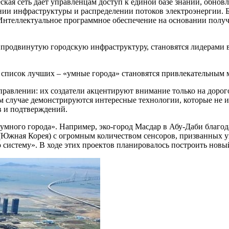
ская сеть дает управленцам доступ к единой базе знаний, обно
нии инфраструктуры и распределении потоков электроэнергии. 
 Интеллектуальное программное обеспечение на основании пол
 продвинутую городскую инфраструктуру, становятся лидерами в
 список лучших – «умные города» становятся привлекательным м
равлении: их создатели акцентируют внимание только на дорог
ом случае демонстрируются интересные технологии, которые не
в и подтверждений.
«умного города». Например, эко-город Масдар в Абу-Даби благ
 (Южная Корея) с огромным количеством сенсоров, призванных у
стему». В ходе этих проектов планировалось построить новый г