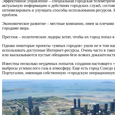
Эффективное управление – специальная городская телеметриче
актуальную информацию о действиях городских служб, состоя
оптимизировать и улучшать способы использования ресурсов.
проблем.
Экономическое развитие – местные компании, имея за плечами
городами мира.
Престиж – политические лидеры хотят, чтобы их город попал в
Однако некоторые проекты «умных городов» ушли не в том нап
использовать доступные Интернет-ресурсы. Очень часто в так
или высказываются пустые обещания безо всяких доказательст
Известны несколько неудачных попыток создания настоящего 
выбросы углекислого газа в атмосферу. Еще есть город Сонгдо
Португалии, имеющая собственную «городскую операционную си