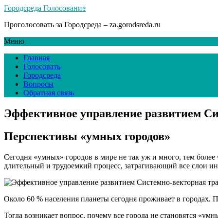
Городсреда Голосование
Проголосовать за Городсреда – za.gorodsreda.ru
Меню
Главная
Голосовать
Городсреда
Вопросы
Обратная связь
Эффективное управление развитием С
Перспективы «умных городов»
Сегодня «умных» городов в мире не так уж и много, тем боле
длительный и трудоемкий процесс, затрагивающий все слои ин
Около 60 % населения планеты сегодня проживает в городах. 
Тогда возникает вопрос, почему все города не становятся «ум