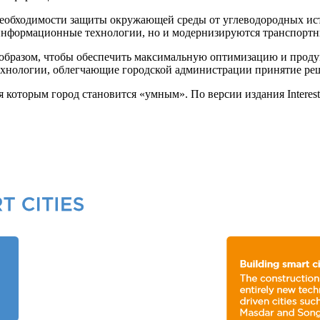
 необходимости защиты окружающей среды от углеводородных ист
информационные технологии, но и модернизируются транспортные
образом, чтобы обеспечить максимальную оптимизацию и проду
ехнологии, облегчающие городской администрации принятие ре
оторым город становится «умным». По версии издания Interestin