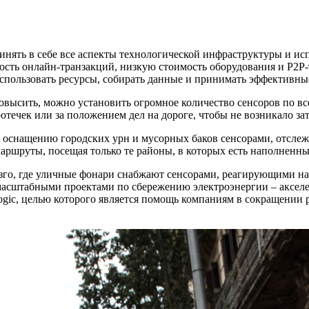
инять в себе все аспекты технологической инфраструктуры и и
сть онлайн-транзакций, низкую стоимость оборудования и P2P
спользовать ресурсы, собирать данные и принимать эффективны
овысить, можно установить огромное количество сенсоров по вс
течек или за положением дел на дороге, чтобы не возникало зат
по оснащению городских урн и мусорных баков сенсорами, отсл
ршруты, посещая только те районы, в которых есть наполненны
го, где уличные фонари снабжают сенсорами, реагирующими на д
масштабными проектами по сбережению электроэнергии – акселер
gic, целью которого является помощь компаниям в сокращении р