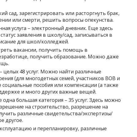
кий сад, зарегистрировать или расторгнуть брак,
ении или смерти, решить вопросы опекунства.
ная услуга – электронный дневник. Еще здесь
статус заявления в школу/сад, записываться в
исание для школ/колледжей.
треть вакансии, получить помощь в
безработице, получить образование. Можно даже
ощь.
– целых 48 услуг. Можно найти различные
рения (для многодетных семей, участников ВОВ и
ые социальные пособия или компенсации (а также
ддержке и много других важные вещей.
одна большая категория – 35 услуг. Здесь можно
азрешение на строительство, разрешение на
лучить различные свидетельства/экспертизы/
е другое.
 эксплуатацию и перепланировку, различные