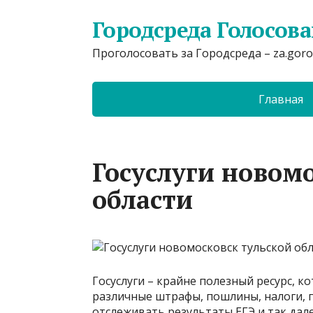
Городсреда Голосов
Проголосовать за Городсреда – za.goro
Главная
Госуслуги новом
области
Госуслуги – крайне полезный ресурс, 
различные штрафы, пошлины, налоги, 
отслеживать результаты ЕГЭ и так дал