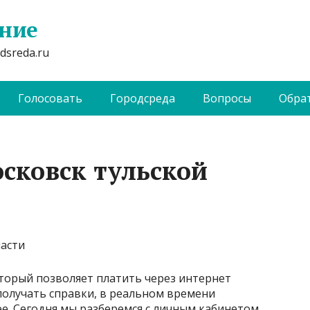
ание
dsreda.ru
Голосовать
Городсреда
Вопросы
Обрат
осковск тульской
который позволяет платить через интернет
получать справки, в реальном времени
ее. Сегодня мы разберемся с личным кабинетом