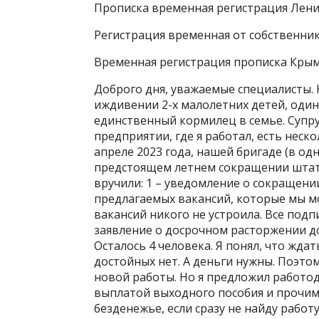
Прописка временная регистрация Лени
Регистрация временная от собственни
Временная регистрация прописка Кры
Доброго дня, уважаемые специалисты.
иждивении 2-х малолетних детей, один 
единственный кормилец в семье. Супруг
предприятии, где я работал, есть неск
апреле 2023 года, нашей бригаде (в од
предстоящем летнем сокращении штата
вручили: 1 – уведомление о сокращении 
предлагаемых вакансий, которые мы м
вакансий никого не устроила. Все подп
заявление о досрочном расторжении дог
Осталось 4 человека. Я понял, что жда
достойных нет. А деньги нужны. Поэто
новой работы. Но я предложил работо
выплатой выходного пособия и прочим
безденежье, если сразу не найду работу