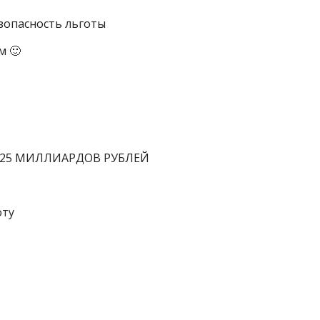
зопасность льготы
м 🙂
лее 25 МИЛЛИАРДОВ РУБЛЕЙ
оту