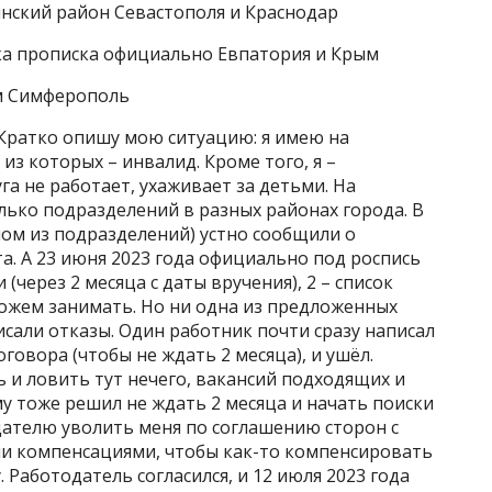
нский район Севастополя и Краснодар
ка прописка официально Евпатория и Крым
м Симферополь
 Кратко опишу мою ситуацию: я имею на
из которых – инвалид. Кроме того, я –
а не работает, ухаживает за детьми. На
олько подразделений в разных районах города. В
ном из подразделений) устно сообщили о
. А 23 июня 2023 года официально под роспись
(через 2 месяца с даты вручения), 2 – список
ожем занимать. Но ни одна из предложенных
исали отказы. Один работник почти сразу написал
овора (чтобы не ждать 2 месяца), и ушёл.
ть и ловить тут нечего, вакансий подходящих и
му тоже решил не ждать 2 месяца и начать поиски
дателю уволить меня по соглашению сторон с
и компенсациями, чтобы как-то компенсировать
. Работодатель согласился, и 12 июля 2023 года