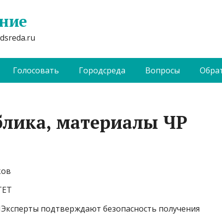
ание
dsreda.ru
Голосовать
Городсреда
Вопросы
Обрат
блика, материалы ЧР
ков
ТЕТ
сперты подтверждают безопасность получения