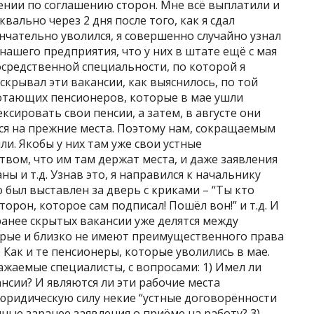
ении по соглашению сторон. Мне всё выплатили и
квально через 2 дня после того, как я сдал
нчательно уволился, я совершенно случайно узнал
нашего предприятия, что у них в штате ещё с мая
осредственной специальности, по которой я
скрывал эти вакансии, как выяснилось, по той
ботающих пенсионеров, которые в мае ушли
ксировать свои пенсии, а затем, в августе они
ся на прежние места. Поэтому нам, сокращаемым
и. Якобы у них там уже свои устные
твом, что им там держат места, и даже заявления
ы и т.д. Узнав это, я направился к начальнику
 был выставлен за дверь с криками – “Ты кто
орон, которое сам подписал! Пошёл вон!” и т.д. И
 ранее скрытых вакансии уже делятся между
рые и близко не имеют преимущественного права
). Как и те пенсионеры, которые уволились в мае.
ажаемые специалисты, с вопросами: 1) Имел ли
нсии? И являются ли эти рабочие места
юридическую силу некие “устные договорённости
ные заранее заявления о приёме на работу? 3)