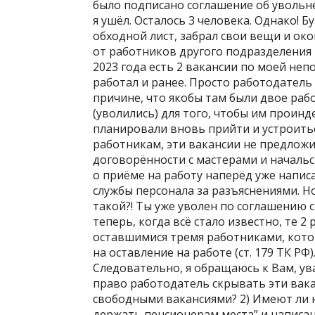
было подписано соглашение об увольн
я ушёл. Осталось 3 человека. Однако! Бу
обходной лист, забрал свои вещи и око
от работников другого подразделения 
2023 года есть 2 вакансии по моей неп
работал и ранее. Просто работодатель 
причине, что якобы там были двое ра
(уволились) для того, чтобы им проинде
планировали вновь прийти и устроить
работникам, эти вакансии не предложил
договорённости с мастерами и начальс
о приёме на работу наперёд уже написан
службы персонала за разъяснениями. Но
такой?! Ты уже уволен по соглашению ст
теперь, когда всё стало известно, те 2
оставшимися тремя работниками, кото
на оставление на работе (ст. 179 ТК РФ
Следовательно, я обращаюсь к Вам, ув
право работодатель скрывать эти вака
свободными вакансиями? 2) Имеют ли 
держать пенсионерам места” и написан