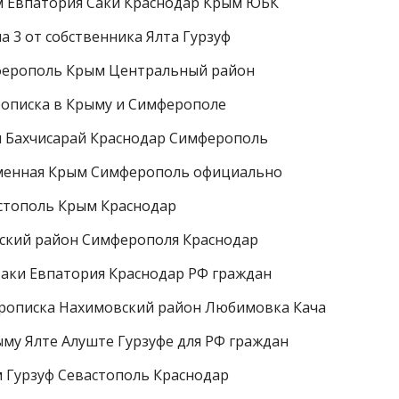
м Евпатория Саки Краснодар Крым ЮБК
 3 от собственника Ялта Гурзуф
ферополь Крым Центральный район
рописка в Крыму и Симферополе
м Бахчисарай Краснодар Симферополь
еменная Крым Симферополь официально
стополь Крым Краснодар
вский район Симферополя Краснодар
Саки Евпатория Краснодар РФ граждан
прописка Нахимовский район Любимовка Кача
му Ялте Алуште Гурзуфе для РФ граждан
 Гурзуф Севастополь Краснодар