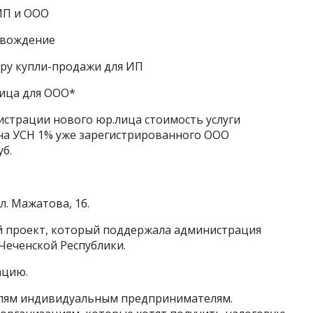
ИП и ООО
овождение
ру купли-продажи для ИП
лица для ООО*
истрации нового юр.лица стоимость услуги
 на УСН 1% уже зарегистрированного ООО
уб.
л. Мажатова, 1б.
й проект, который поддержала администрация
еченской Республики.
ацию.
олям индивидуальным предпринимателям.